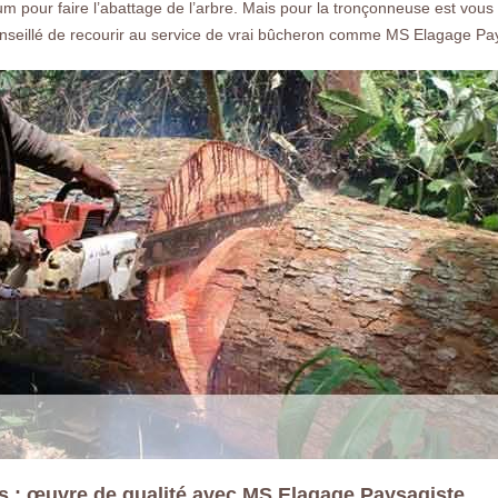
 pour faire l’abattage de l’arbre. Mais pour la tronçonneuse est vou
s conseillé de recourir au service de vrai bûcheron comme MS Elagage Pa
es : œuvre de qualité avec MS Elagage Paysagiste