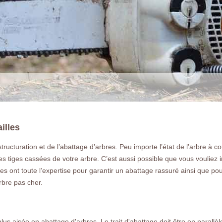
illes
tructuration et de l’abattage d’arbres. Peu importe l’état de l’arbre à
es tiges cassées de votre arbre. C’est aussi possible que vous vouliez 
LA RÉFÉRENCE E
es ont toute l’expertise pour garantir un abattage rassuré ainsi que po
rbre pas cher.
Vous souhaitez abattre un arbre à Boi
un devis gratuit et rapide sur le 77760 , 
plus aisée en abattage d'arbres. Le trait d'abattage doit être en parallèle