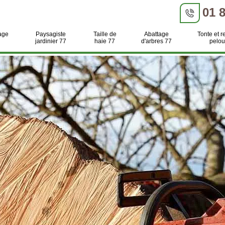
01 
age
Paysagiste
Taille de
Abattage
Tonte et r
jardinier 77
haie 77
d'arbres 77
pelou