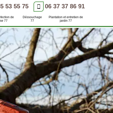
85 53 55 75
06 37 37 86 91
efection de
Déssouchage
Plantation et entretien de
se 77
77
jardin 77