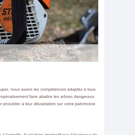
 couper, nous avons les compétences adaptés à tous
impérativement faire abattre les arbres dangereux
N ELAGAGE
ur procéder à leur dévastation sur votre patrimoine.
ssy Aux Cailles demandez
artisan qualifié et travail
 à l'entaille. Il est donc impératif que l'épaisseur de