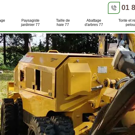
01 
age
Paysagiste
Taille de
Abattage
Tonte et r
jardinier 77
haie 77
d'arbres 77
pelou