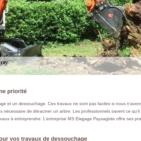
e priorité
attage et un dessouchage. Ces travaux ne sont pas faciles si nous n’avo
LA RÉFÉRENCE E
ours nécessaire de déraciner un arbre. Les professionnels savent ce qu’i
avaux à entreprendre. L’entreprise MS Elagage Paysagiste offre ses prest
Déssouchage à Bazoches Les Bray 771
dessoucher un arbre ou une haie a Ba
pour vos travaux de dessouchage