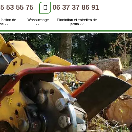
85 53 55 75
06 37 37 86 91
efection de
Déssouchage
Plantation et entretien de
se 77
77
jardin 77