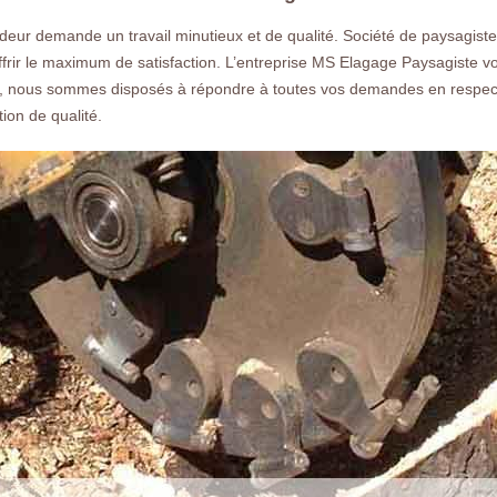
demandez nous un devis gratuit rapide
ondeur demande un travail minutieux et de qualité. Société de paysagis
ffrir le maximum de satisfaction. L’entreprise MS Elagage Paysagiste
, nous sommes disposés à répondre à toutes vos demandes en respecta
ion de qualité.
Nos réalisations
Nous co