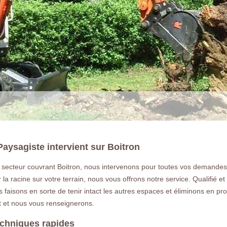
aysagiste intervient sur Boitron
secteur couvrant Boitron, nous intervenons pour toutes vos demandes
LA RÉFÉRENCE E
er la racine sur votre terrain, nous vous offrons notre service. Qualifi
us faisons en sorte de tenir intact les autres espaces et éliminons en pr
 et nous vous renseignerons.
Déssouchage à Boitron 77750 Vous so
arbre ou une haie a Boitron 77750 de
echniques rapides