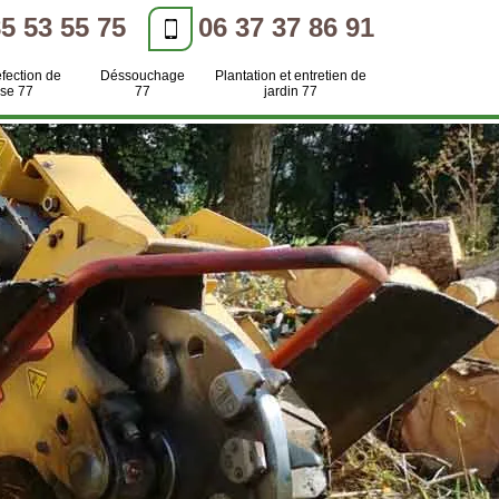
85 53 55 75
06 37 37 86 91
efection de
Déssouchage
Plantation et entretien de
se 77
77
jardin 77