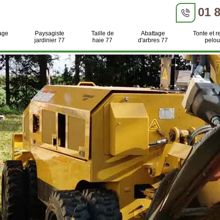
01 
age
Paysagiste
Taille de
Abattage
Tonte et r
jardinier 77
haie 77
d'arbres 77
pelou