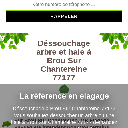
Déssouchage
arbre et haie à
Brou Sur
Chantereine
77177
La référence en elagage
Déssouchage à Brou Sur Chantereine 77177
Vous souhaitez dessoucher un arbre ou une
Sur Brou Sur Chantereine, MS Elagage
haie a Brou Sur Chantereine 77177 demandez
Paysagiste intervient pour vos terrains