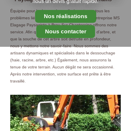
nous un devis gratuit rapide.
Équipée pour le dessouchage d’arbre et pour tous les
Nos réalisations
problèmes liés aux souches d’arbres, nous, l’entreprise MS
Elagage Paysagiste à Brou Sur Chantereine offrons notre
Nous contacter
service. Afin que vous n’ayez plus cette racine d’arbre, et
que la souche de cet arbre soit détruite en profondeur,
nous y mettons notre savoir-faire. Nous sommes des
artisans dynamiques et spécialisés dans le dessouchage
(haie, racine, arbre, etc.) Également, nous assurons la
tenue de votre terrain. Aucun dégât ne sera occasionné.
Après notre intervention, votre surface est prête à être
travaillé.