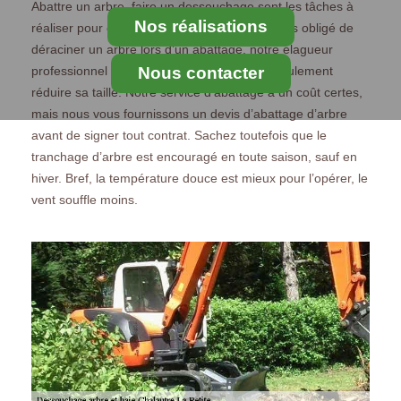
Abattre un arbre, faire un dessouchage sont les tâches à
Nos réalisations
réaliser pour ôter un arbre. Il n’est pas toujours obligé de
déraciner un arbre lors d’un abattage, notre élagueur
professionnel sur Chalautre La Petite peut seulement
Nous contacter
réduire sa taille. Notre service d’abattage a un coût certes,
mais nous vous fournissons un devis d’abattage d’arbre
avant de signer tout contrat. Sachez toutefois que le
tranchage d’arbre est encouragé en toute saison, sauf en
hiver. Bref, la température douce est mieux pour l’opérer, le
vent souffle moins.