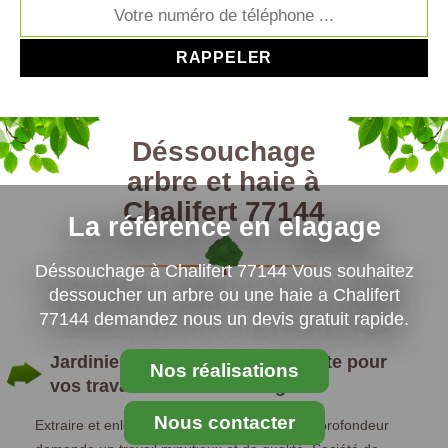
Déssouchage
arbre et haie à
Chalifert 77144
La référence en elagage
Déssouchage à Chalifert 77144 Vous souhaitez
dessoucher un arbre ou une haie a Chalifert
77144 demandez nous un devis gratuit rapide.
Jardinier : MS Elagage Paysagiste pour
Nos réalisations
vos travaux de dessouchage
Nous contacter
Extraire et enlever les racines des arbres en profondeur