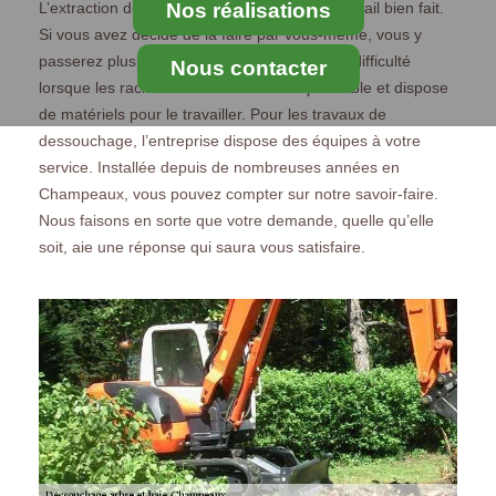
Nos réalisations
L’extraction de souche réussie relève d’un travail bien fait.
Si vous avez décidé de la faire par vous-même, vous y
passerez plusieurs heures. L’action est sans difficulté
Nous contacter
lorsque les racines ont été traitées au préalable et dispose
de matériels pour le travailler. Pour les travaux de
dessouchage, l’entreprise dispose des équipes à votre
service. Installée depuis de nombreuses années en
Champeaux, vous pouvez compter sur notre savoir-faire.
Nous faisons en sorte que votre demande, quelle qu’elle
soit, aie une réponse qui saura vous satisfaire.