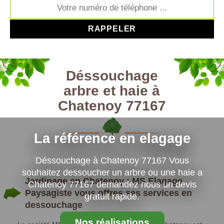
Déssouchage
arbre et haie à
Chatenoy 77167
La référence en elagage
Déssouchage à Chatenoy 77167 Vous
souhaitez dessoucher un arbre ou une haie a
Jardinage en Chatenoy : MS Elagage
Chatenoy 77167 demandez nous un devis
Paysagiste vous offres ses services en
gratuit rapide.
dessouchage
Nos réalisations