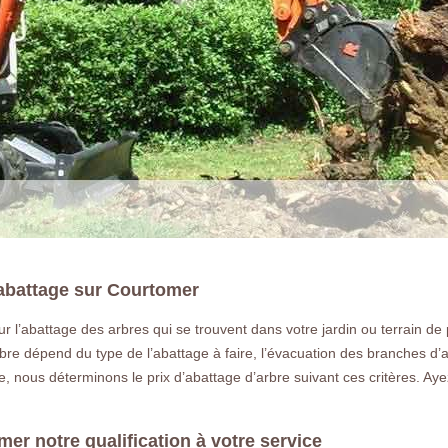
’abattage sur Courtomer
pour l’abattage des arbres qui se trouvent dans votre jardin ou terrain d
LA RÉFÉRENCE E
bre dépend du type de l’abattage à faire, l’évacuation des branches d’
us déterminons le prix d’abattage d’arbre suivant ces critères. Ayez 
Déssouchage à Courtomer 77390 Vous 
arbre ou une haie a Courtomer 77390
er notre qualification à votre service