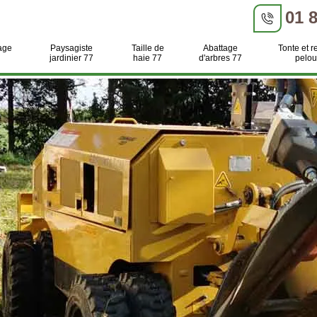
01 
age
Paysagiste
Taille de
Abattage
Tonte et r
jardinier 77
haie 77
d'arbres 77
pelou