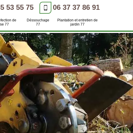
85 53 55 75
06 37 37 86 91
efection de
Déssouchage
Plantation et entretien de
se 77
77
jardin 77