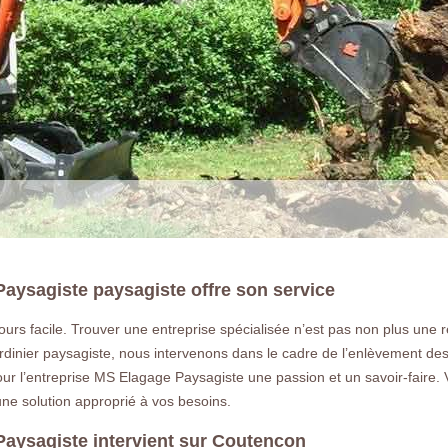
aysagiste paysagiste offre son service
urs facile. Trouver une entreprise spécialisée n’est pas non plus une 
LA RÉFÉRENCE E
dinier paysagiste, nous intervenons dans le cadre de l’enlèvement des
t pour l’entreprise MS Elagage Paysagiste une passion et un savoir-fair
e solution approprié à vos besoins.
Déssouchage à Coutencon 77154 Vous
arbre ou une haie a Coutencon 77154
aysagiste intervient sur Coutencon