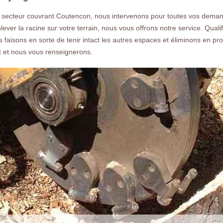
gratuit rapide.
 secteur couvrant Coutencon, nous intervenons pour toutes vos dema
enlever la racine sur votre terrain, nous vous offrons notre service. Qu
us faisons en sorte de tenir intact les autres espaces et éliminons en pr
 et nous vous renseignerons.
Nos réalisations
Nous co