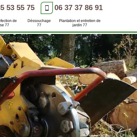
85 53 55 75
06 37 37 86 91
efection de
Déssouchage
Plantation et entretien de
se 77
77
jardin 77