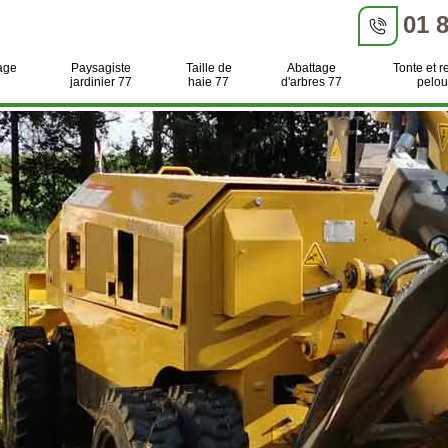
01 
age
Paysagiste
Taille de
Abattage
Tonte et r
jardinier 77
haie 77
d'arbres 77
pelou