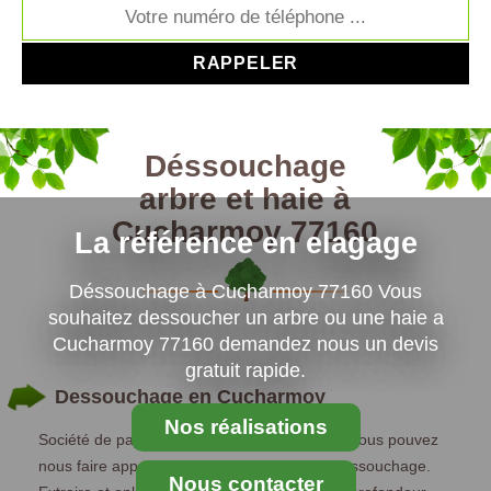
Déssouchage
arbre et haie à
Cucharmoy 77160
La référence en elagage
Déssouchage à Cucharmoy 77160 Vous
souhaitez dessoucher un arbre ou une haie a
Cucharmoy 77160 demandez nous un devis
gratuit rapide.
Dessouchage en Cucharmoy
Nos réalisations
Société de paysagiste située en Cucharmoy, vous pouvez
nous faire appel pour tous vos besoins en dessouchage.
Nous contacter