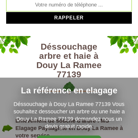
Déssouchage
arbre et haie à
Douy La Ramee
77139
La référence en elagage
Déssouchage à Douy La Ramee 77139 Vous
souhaitez dessoucher un arbre ou une haie a
Douy La Ramee 77139 demandez nous un
Enlèvement de souche d’arbre : MS
devis gratuit rapide.
Elagage Paysagiste en Douy La Ramee à
votre service