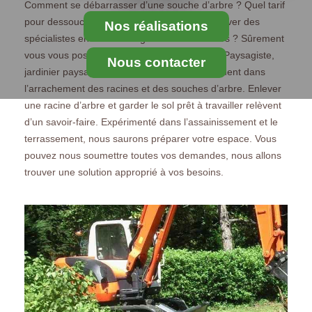
Comment se débarrasser d’une souche d’arbre ? Quel tarif
pour dessoucher une racine d’arbre ? Où trouver des
Nos réalisations
spécialistes en dessouchage sur Faremoutiers ? Sûrement
vous vous posez ces questions. MS Elagage Paysagiste,
Nous contacter
jardinier paysagiste, nous intervenons également dans
l’arrachement des racines et des souches d’arbre. Enlever
une racine d’arbre et garder le sol prêt à travailler relèvent
d’un savoir-faire. Expérimenté dans l’assainissement et le
terrassement, nous saurons préparer votre espace. Vous
pouvez nous soumettre toutes vos demandes, nous allons
trouver une solution approprié à vos besoins.