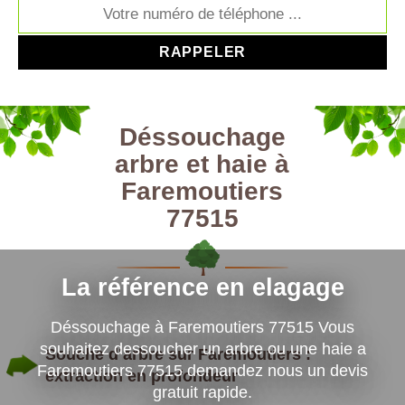
Déssouchage
arbre et haie à
Faremoutiers
77515
La référence en elagage
Déssouchage à Faremoutiers 77515 Vous
souhaitez dessoucher un arbre ou une haie a
Souche d’arbre sur Faremoutiers :
Faremoutiers 77515 demandez nous un devis
extraction en profondeur
gratuit rapide.