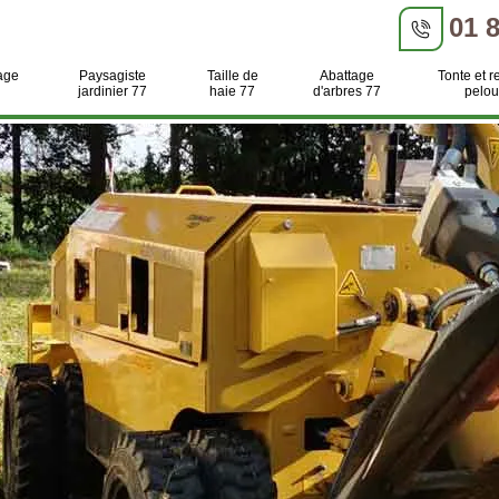
01 
age
Paysagiste
Taille de
Abattage
Tonte et r
jardinier 77
haie 77
d'arbres 77
pelou