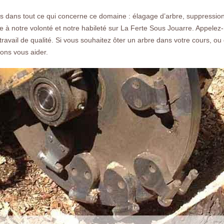
demandez nous un devis gratuit rapide
 dans tout ce qui concerne ce domaine : élagage d’arbre, suppressio
 notre volonté et notre habileté sur La Ferte Sous Jouarre. Appelez-n
ravail de qualité. Si vous souhaitez ôter un arbre dans votre cours, o
ons vous aider.
Nos réalisations
Nous co