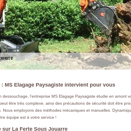
 MS Elagage Paysagiste intervient pour vous
n dessouchage, l’entreprise MS Elagage Paysagiste étudie en amont votr
LA RÉFÉRENCE E
ut être très complexe, ainsi des précautions de sécurité doit être pri
s. Nous employons des méthodes mécaniques et manuelles. Dynamique 
tre équipe est à votre service !
Déssouchage à La Ferte Sous Jouarre
dessoucher un arbre ou une haie a La
 sur La Ferte Sous Jouarre