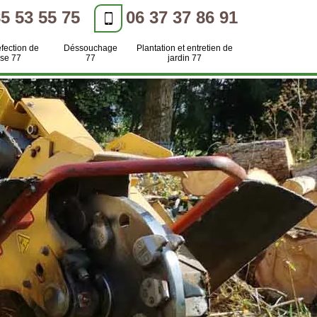
85 53 55 75
06 37 37 86 91
efection de
Déssouchage
Plantation et entretien de
se 77
77
jardin 77