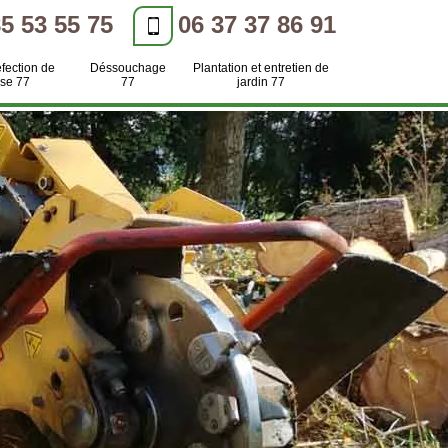
85 53 55 75
06 37 37 86 91
efection de
Déssouchage
Plantation et entretien de
se 77
77
jardin 77