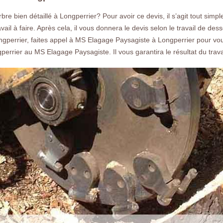
devis gratuit rapide.
bre bien détaillé à Longperrier? Pour avoir ce devis, il s’agit tout s
vail à faire. Après cela, il vous donnera le devis selon le travail de de
ongperrier, faites appel à MS Elagage Paysagiste à Longperrier pour vou
errier au MS Elagage Paysagiste. Il vous garantira le résultat du trava
Nos réalisations
Nous co