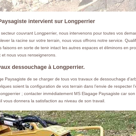
aysagiste intervient sur Longperrier
 secteur couvrant Longperrier, nous intervenons pour toutes vos dem
enlever la racine sur votre terrain, nous vous offrons notre service. Qu
us faisons en sorte de tenir intact les autres espaces et éliminons en pr
 et nous vous renseignerons.
travaux dessouchage à Longperrier.
e Paysagiste de se charger de tous vos travaux de dessouchage d’arbre.
lques soient la configuration de vos terrain dans l’envie de respecter l
s à Longperrier ; contacter immédiatement MS Elagage Paysagiste car son
l vous donnera la satisfaction au niveau de son travail.