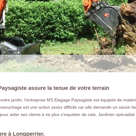
ysagiste assure la tenue de votre terrain
 votre jardin, l’entreprise MS Elagage Paysagiste est équipée de matéri
LA RÉFÉRENCE E
ssouchage est une action assez difficile car elle demande un savoir-fai
 pour aider ses clients à ne plus s’inquiéter de cela. Jardinier spécial
Déssouchage à Longperrier 77230 Vou
un arbre ou une haie a Longperrier 7
bre à Longperrier.