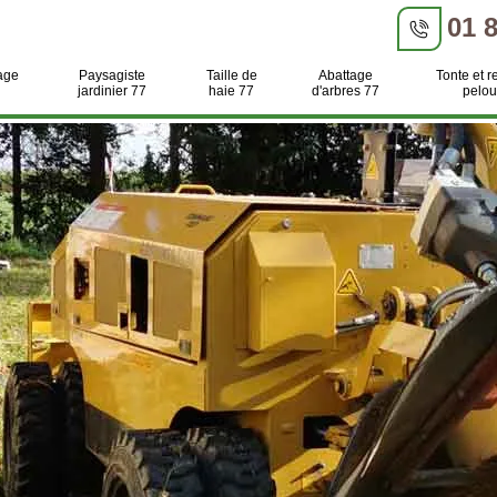
01 
age
Paysagiste
Taille de
Abattage
Tonte et r
jardinier 77
haie 77
d'arbres 77
pelou