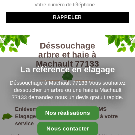
Déssouchage
arbre et haie à
Machault 77133
La référence en elagage
Déssouchage à Machault 77133 Vous souhaitez
dessoucher un arbre ou une haie a Machault
77133 demandez nous un devis gratuit rapide.
Enlèvement de souche d’arbre : MS
Nos réalisations
Elagage Paysagiste en Machault à votre
service
Nous contacter