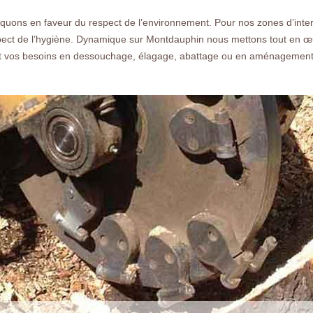
devis gratuit rapide.
quons en faveur du respect de l’environnement. Pour nos zones d’inte
spect de l’hygiène. Dynamique sur Montdauphin nous mettons tout en œuvr
et vos besoins en dessouchage, élagage, abattage ou en aménagement e
Nos réalisations
Nous co