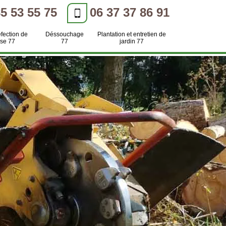
85 53 55 75
06 37 37 86 91
efection de
Déssouchage
Plantation et entretien de
se 77
77
jardin 77