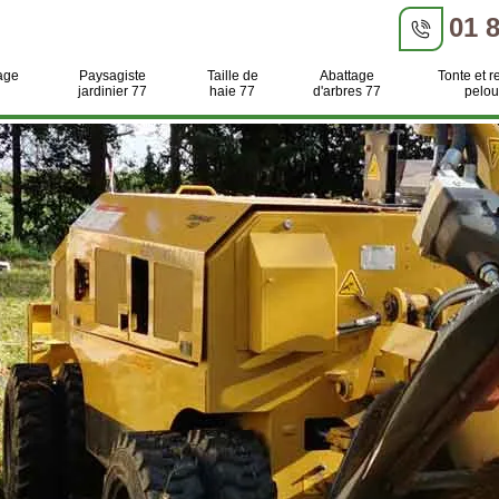
01 
age
Paysagiste
Taille de
Abattage
Tonte et r
jardinier 77
haie 77
d'arbres 77
pelou