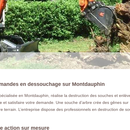
emandes en dessouchage sur Montdauphin
ialisée en Montdauphin, réalise la destruction des souches et enlève 
LA RÉFÉRENCE E
t satisfaire votre demande. Une souche d’arbre crée des gênes sur nos 
otre terrain. L’entreprise dispose des professionnels en destruction de
Déssouchage à Montdauphin 77320 Vo
un arbre ou une haie a Montdauphin 
e action sur mesure