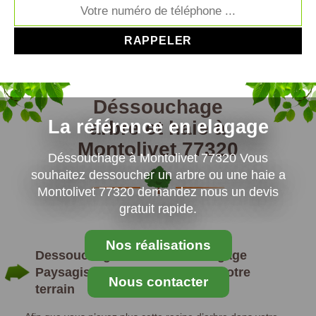
Déssouchage
La référence en elagage
arbre et haie à
Montolivet 77320
Déssouchage à Montolivet 77320 Vous
souhaitez dessoucher un arbre ou une haie a
Montolivet 77320 demandez nous un devis
gratuit rapide.
Nos réalisations
Dessouchage d’arbre : MS Elagage
Paysagiste assure la tenue de votre
Nous contacter
terrain