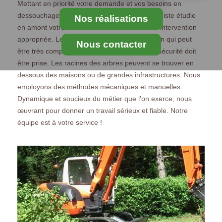
Mettant en priorité votre demande et vos besoins en
dessouchage, l’entreprise MS Elagage Paysagiste étudie
Nos réalisations
en amont votre besoin afin de vous offrir une intervention
appropriée. Le dessouchage est une opération qui peut
Nous contacter
être très complexe, ainsi des précautions de sécurité doit
être prise. Les racines des arbres peuvent se trouver en
dessous des maisons ou de grandes infrastructures. Nous
employons des méthodes mécaniques et manuelles.
Dynamique et soucieux du métier que l’on exerce, nous
œuvrant pour donner un travail sérieux et fiable. Notre
équipe est à votre service !