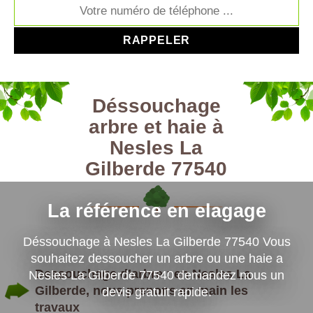
Déssouchage
arbre et haie à
Nesles La
Gilberde 77540
La référence en elagage
Déssouchage à Nesles La Gilberde 77540 Vous
souhaitez dessoucher un arbre ou une haie a
Dessouchage d’arbre : en Nesles La
Nesles La Gilberde 77540 demandez nous un
Gilberde, nous prenons en main les
devis gratuit rapide.
travaux