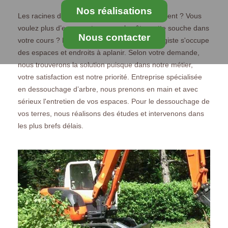
Nos réalisations
Les racines d’arbre dans votre jardin vous gênent ? Vous
voulez plus d’espace et vous voulez ôter cette souche dans
Nous contacter
votre cours ? L'entreprise MS Elagage Paysagiste s'occupe
des espaces et endroits à aplanir. Selon votre demande,
nous trouverons la solution puisque dans notre métier,
votre satisfaction est notre priorité. Entreprise spécialisée
en dessouchage d’arbre, nous prenons en main et avec
sérieux l'entretien de vos espaces. Pour le dessouchage de
vos terres, nous réalisons des études et intervenons dans
les plus brefs délais.