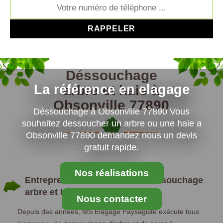
Déssouchage
La référence en elagage
arbre et haie à
Obsonville 77890
Déssouchage à Obsonville 77890 Vous
souhaitez dessoucher un arbre ou une haie a
Obsonville 77890 demandez nous un devis
gratuit rapide.
Nos réalisations
Entreprendre les travaux de dessouchage
arbre et haies à Obsonville.
Nous contacter
Depuis des années, MS Elagage Paysagiste exécute tous