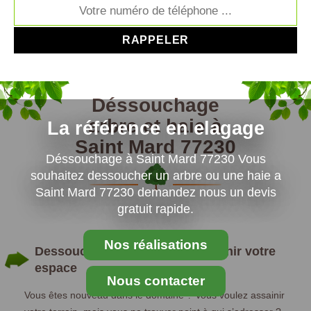
Déssouchage
arbre et haie à
La référence en elagage
Saint Mard 77230
Déssouchage à Saint Mard 77230 Vous
souhaitez dessoucher un arbre ou une haie a
Saint Mard 77230 demandez nous un devis
gratuit rapide.
Nos réalisations
Dessouchage Saint Mard : assainir votre
espace
Nous contacter
Vous êtes nouveau dans le domaine ? Vous voulez assainir