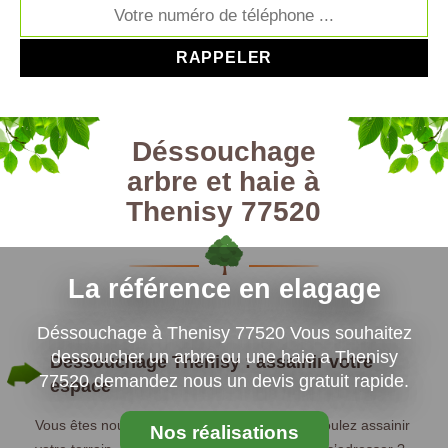
Déssouchage
arbre et haie à
Thenisy 77520
La référence en elagage
Déssouchage à Thenisy 77520 Vous souhaitez
dessoucher un arbre ou une haie a Thenisy
Dessouchage Thenisy : assainir votre
77520 demandez nous un devis gratuit rapide.
espace
Vous êtes nouveau dans le domaine ? Vous voulez assainir
Nos réalisations