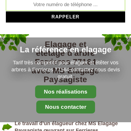
Elagage et
La référence en elagage
etetage d'arbre
Ferrieres 77164
Tarif très compétitif pour élaguer et étêter vos
avec MS Elagage
arbres à Ferrieres 77164 contactez nous devis
gratuit.
Paysagiste
Nos réalisations
Nous contacter
Le travail d’un élagueur chez MS Elagage
Paysagiste œuvrant sur Ferrieres