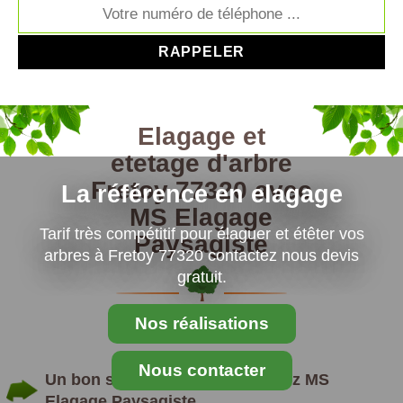
Elagage et
etetage d'arbre
Fretoy 77320 avec
La référence en elagage
MS Elagage
Tarif très compétitif pour élaguer et étêter vos
Paysagiste
arbres à Fretoy 77320 contactez nous devis
gratuit.
Nos réalisations
Nous contacter
Un bon spécialiste élagueur chez MS
Elagage Paysagiste