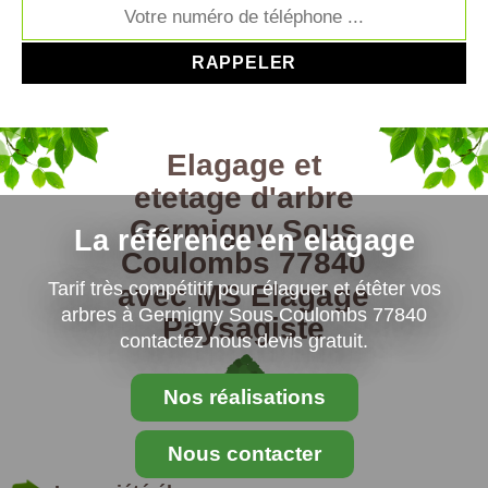
Elagage et
etetage d'arbre
Germigny Sous
La référence en elagage
Coulombs 77840
Tarif très compétitif pour élaguer et étêter vos
avec MS Elagage
arbres à Germigny Sous Coulombs 77840
Paysagiste
contactez nous devis gratuit.
Nos réalisations
Nous contacter