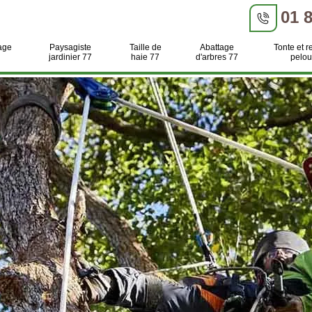
01 
age
Paysagiste
Taille de
Abattage
Tonte et r
jardinier 77
haie 77
d'arbres 77
pelou