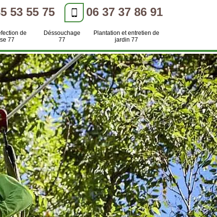
85 53 55 75
06 37 37 86 91
efection de
Déssouchage
Plantation et entretien de
se 77
77
jardin 77