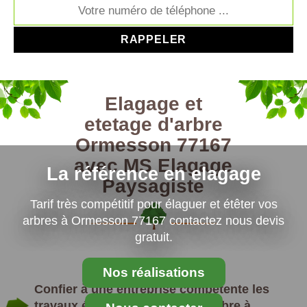
Elagage et
etetage d'arbre
Ormesson 77167
avec MS Elagage
La référence en elagage
Paysagiste
Tarif très compétitif pour élaguer et étêter vos
arbres à Ormesson 77167 contactez nous devis
gratuit.
Nos réalisations
Confier à une entreprise compétente les
travaux élagages et étêtage d’arbre à