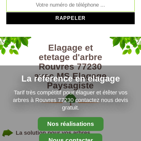
Elagage et
etetage d'arbre
Rouvres 77230
avec MS Elagage
La référence en elagage
Paysagiste
Tarif très compétitif pour élaguer et étêter vos
arbres à Rouvres 77230 contactez nous devis
gratuit.
Nos réalisations
La solution pour vos arbres
Nous contacter