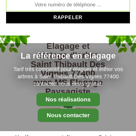
Elagage et
etetage d'arbre
La référence en elagage
Saint Thibault Des
Tarif très compétitif pour élaguer et étêter vos
Vignes 77400
arbres à Saint Thibault Des Vignes 77400
avec MS Elagage
contactez nous devis gratuit.
Paysagiste
Nos réalisations
Nous contacter