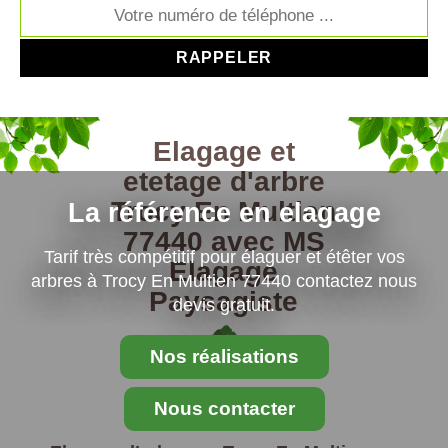
Elagage et
etetage d'arbre
Trocy En Multien
La référence en elagage
77440 avec MS
Tarif très compétitif pour élaguer et étêter vos
Elagage
arbres à Trocy En Multien 77440 contactez nous
Paysagiste
devis gratuit.
Nos réalisations
Nous contacter