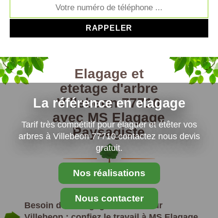
Elagage et
etetage d'arbre
Villebeon 77710
La référence en elagage
avec MS Elagage
Tarif très compétitif pour élaguer et étêter vos
Paysagiste
arbres à Villebeon 77710 contactez nous devis
gratuit.
Nos réalisations
Nous contacter
Besoin d’un élagage d’arbres sur
Villebeon : confiez le travail à MS Elagage