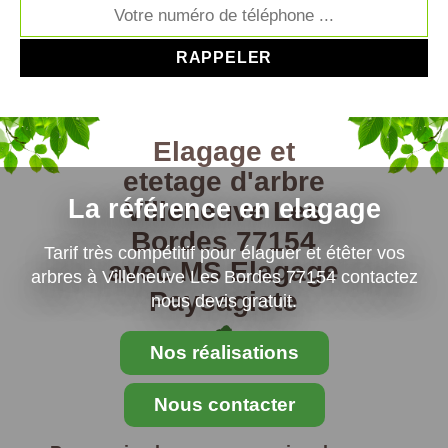
Elagage et
etetage d'arbre
La référence en elagage
Villeneuve Les
Bordes 77154
Tarif très compétitif pour élaguer et étêter vos
avec MS Elagage
arbres à Villeneuve Les Bordes 77154 contactez
Paysagiste
nous devis gratuit.
Nos réalisations
Nous contacter