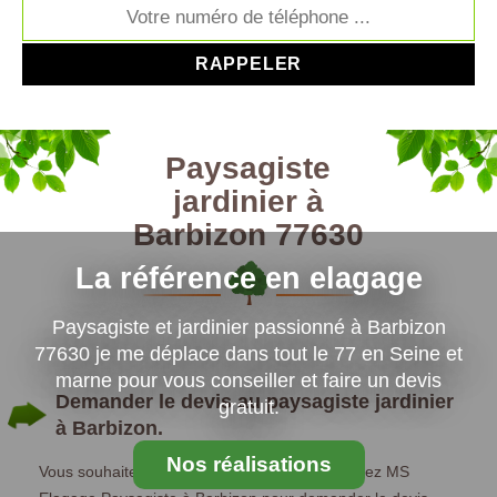
Paysagiste
jardinier à
Barbizon 77630
La référence en elagage
Paysagiste et jardinier passionné à Barbizon
77630 je me déplace dans tout le 77 en Seine et
marne pour vous conseiller et faire un devis
Demander le devis au paysagiste jardinier
gratuit.
à Barbizon.
Nos réalisations
Vous souhaitez valoriser votre jardin ? Contactez MS