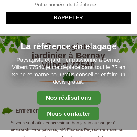
Paysagiste
La référence en elagage
jardinier à Bernay
Paysagiste et jardinier passionné à Bernay
Vilbert 77540
Vilbert 77540 je me déplace dans tout le 77 en
Seine et marne pour vous conseiller et faire un
devis gratuit.
Nos réalisations
Entretien jardin à Bernay Vilbert
Nous contacter
Si vous souhaitez concevoir un bon jardin ou songer à
entretenir votre pelouse, MS Elagage Paysagiste s’assure