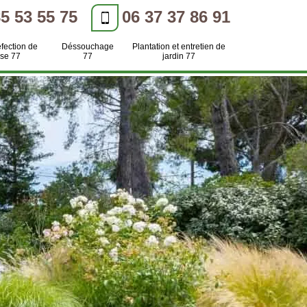
85 53 55 75
06 37 37 86 91
efection de
Déssouchage
Plantation et entretien de
se 77
77
jardin 77