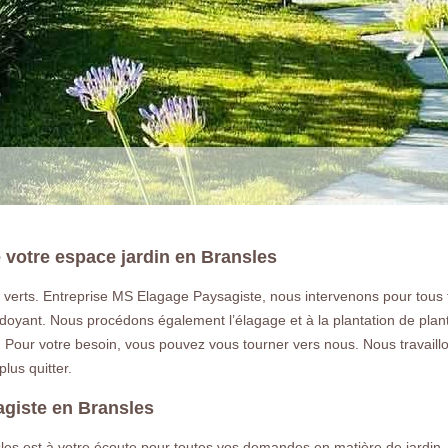
 votre espace jardin en Bransles
s verts. Entreprise MS Elagage Paysagiste, nous intervenons pour tous
rdoyant. Nous procédons également l’élagage et à la plantation de plant
LA RÉFÉRENCE E
n. Pour votre besoin, vous pouvez vous tourner vers nous. Nous travaill
lus quitter.
Paysagiste et jardinier passionné à Br
agiste en Bransles
déplace dans tout le 77 en Seine et mar
les est à votre écoute pour toutes vos demandes en matière de jardin. 