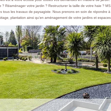
faire un devis gratuit.
e ? Réaménager votre jardin ? Restructurer la taille de votre haie ? M
s tous les travaux de paysagiste. Nous prenons en soin de répondre à
attage, plantation ainsi qu’en aménagement de votre jardins et espaces
Nos réalisations
Nous co