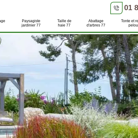
01 
age
Paysagiste
Taille de
Abattage
Tonte et r
jardinier 77
haie 77
d'arbres 77
pelou