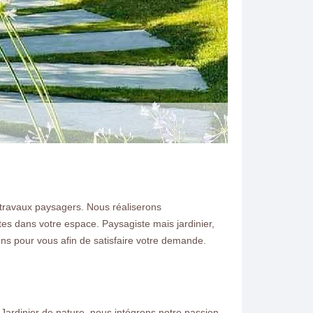
 travaux paysagers. Nous réaliserons
es dans votre espace. Paysagiste mais jardinier,
N ELAGAGE
ons pour vous afin de satisfaire votre demande.
ansles 77620 je me
ne pour vous conseiller et
Jardinier de nature, nous intégrons notre passion