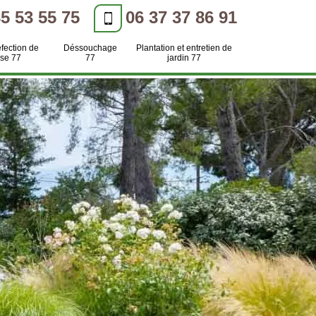
85 53 55 75
06 37 37 86 91
efection de
Déssouchage
Plantation et entretien de
se 77
77
jardin 77