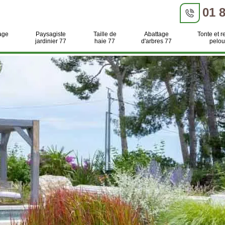
01 
age
Paysagiste
Taille de
Abattage
Tonte et r
jardinier 77
haie 77
d'arbres 77
pelou