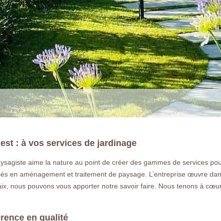
t : à vos services de jardinage
agiste aime la nature au point de créer des gammes de services pour a
LA RÉFÉRENCE E
és en aménagement et traitement de paysage. L’entreprise œuvre dans l
 paix, nous pouvons vous apporter notre savoir faire. Nous tenons à cœu
Paysagiste et jardinier passionné à C
déplace dans tout le 77 en Seine et mar
rence en qualité