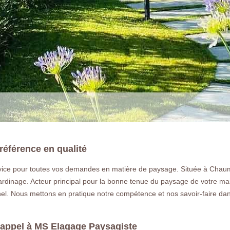
référence en qualité
rvice pour toutes vos demandes en matière de paysage. Située à Chau
LA RÉFÉRENCE E
ardinage. Acteur principal pour la bonne tenue du paysage de votre ma
nnel. Nous mettons en pratique notre compétence et nos savoir-faire d
Paysagiste et jardinier passionné à C
me déplace dans tout le 77 en Seine e
s appel à MS Elagage Paysagiste