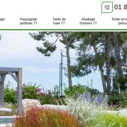
01 
age
Paysagiste
Taille de
Abattage
Tonte et r
jardinier 77
haie 77
d'arbres 77
pelou