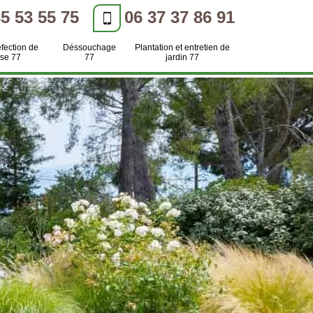
85 53 55 75
06 37 37 86 91
efection de
Déssouchage
Plantation et entretien de
se 77
77
jardin 77