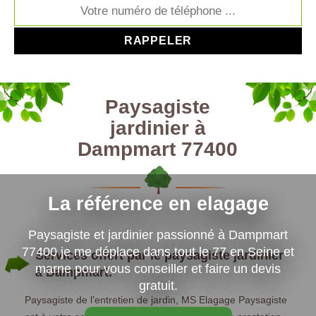
Paysagiste
jardinier à
Dampmart 77400
La référence en elagage
Paysagiste et jardinier passionné à Dampmart
77400 je me déplace dans tout le 77 en Seine et
Services offert par le paysagiste jardinier
marne pour vous conseiller et faire un devis
à Dampmart.
gratuit.
Paysagiste de l’entretien de jardin, MS Elagage Paysagiste