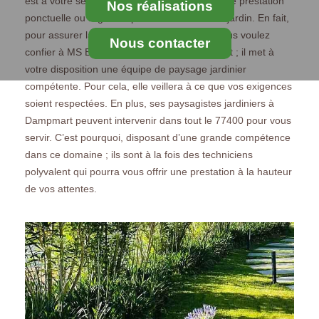
est à votre service que vous ayez besoin d’une prestation
Nos réalisations
ponctuelle ou régulière pour le bien de votre jardin. En fait,
pour assurer la réussite de la mission que vous voulez
Nous contacter
confier à MS Elagage Paysagiste à Dampmart ; il met à
votre disposition une équipe de paysage jardinier
compétente. Pour cela, elle veillera à ce que vos exigences
soient respectées. En plus, ses paysagistes jardiniers à
Dampmart peuvent intervenir dans tout le 77400 pour vous
servir. C’est pourquoi, disposant d’une grande compétence
dans ce domaine ; ils sont à la fois des techniciens
polyvalent qui pourra vous offrir une prestation à la hauteur
de vos attentes.