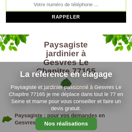
Paysagiste
jardinier à
Gesvres Le
Chapitre 77165
La référence en elagage
Paysagiste et jardinier passionné à Gesvres Le
Chapitre 77165 je me déplace dans tout le 77 en
Seine et marne pour vous conseiller et faire un
devis gratuit.
Paysagiste : pour vos demandes en
Gesvres Le Chapitre
Nos réalisations