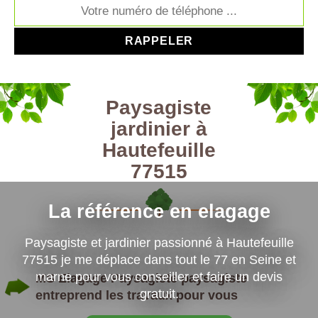
Paysagiste
jardinier à
Hautefeuille
77515
La référence en elagage
Paysagiste et jardinier passionné à Hautefeuille
77515 je me déplace dans tout le 77 en Seine et
marne pour vous conseiller et faire un devis
MS Elagage Paysagiste paysagiste
gratuit.
entreprend les travaux pour vous