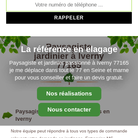
Paysagiste
La référence en elagage
jardinier à Iverny
Paysagiste et jardinier passionné à Iverny 77165
77165
je me déplace dans tout le 77 en Seine et marne
pour vous conseiller et faire un devis gratuit.
Nos réalisations
Nous contacter
Paysagiste : pour vos demandes en
Iverny
Notre équipe peut répondre à tous vos types de commande