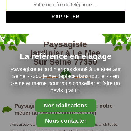
Paysagiste
jardinier à Le Mee
La référence en elagage
Sur Seine 77350
Paysagiste et jardinier passionné à Le Mee Sur
Seine 77350 je me déplace dans tout le 77 en
Seine et marne pour vous conseiller et faire un
devis gratuit.
Nos réalisations
Paysagiste en Le Mee Sur Seine : notre
métier au cœur de notre passion
Nous contacter
Amoureux de la nature, nous sommes devenus architecte.