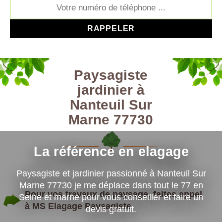
Paysagiste
jardinier à
Nanteuil Sur
Marne 77730
La référence en elagage
Paysagiste et jardinier passionné à Nanteuil Sur
Marne 77730 je me déplace dans tout le 77 en
Pour vos travaux de paysage, faites appel
Seine et marne pour vous conseiller et faire un
à MS Elagage Paysagiste
devis gratuit.