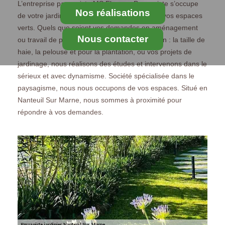
L’entreprise paysagiste MS Elagage Paysagiste s’occupe
Nos réalisations
de votre jardin, de vos terrasses ainsi que de vos espaces
verts. Quels que soient vos demandes en aménagement
Nous contacter
ou travail de paysage : paysage de votre jardin : la taille de
haie, la pelouse et pour la plantation, ou vos projets de
jardinage, nous réalisons des études et intervenons dans le
sérieux et avec dynamisme. Société spécialisée dans le
paysagisme, nous nous occupons de vos espaces. Situé en
Nanteuil Sur Marne, nous sommes à proximité pour
répondre à vos demandes.