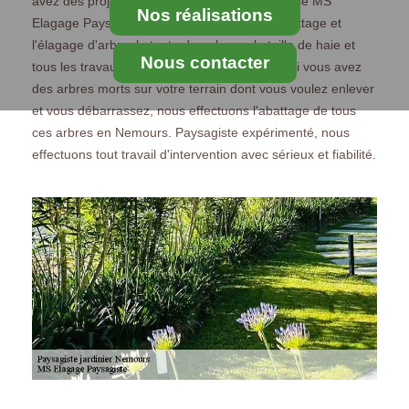
avez des projets pour votre jardin ? L'entreprise MS
Nos réalisations
Elagage Paysagiste sur Nemours réalise l'abattage et
l'élagage d'arbre, la tonte de pelouse, la taille de haie et
Nous contacter
tous les travaux dans le cadre du jardinage. Si vous avez
des arbres morts sur votre terrain dont vous voulez enlever
et vous débarrassez, nous effectuons l'abattage de tous
ces arbres en Nemours. Paysagiste expérimenté, nous
effectuons tout travail d'intervention avec sérieux et fiabilité.