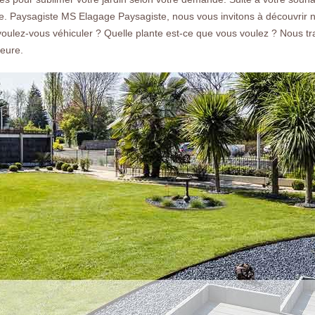
devis gratuit.
te. Paysagiste MS Elagage Paysagiste, nous vous invitons à découvrir n
oulez-vous véhiculer ? Quelle plante est-ce que vous voulez ? Nous tr
meure.
Nos réalisations
Nous co