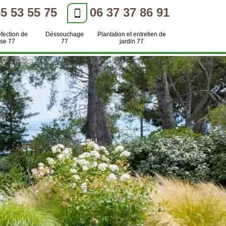
85 53 55 75
06 37 37 86 91
efection de
Déssouchage
Plantation et entretien de
se 77
77
jardin 77