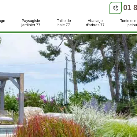
01 
age
Paysagiste
Taille de
Abattage
Tonte et r
jardinier 77
haie 77
d'arbres 77
pelou