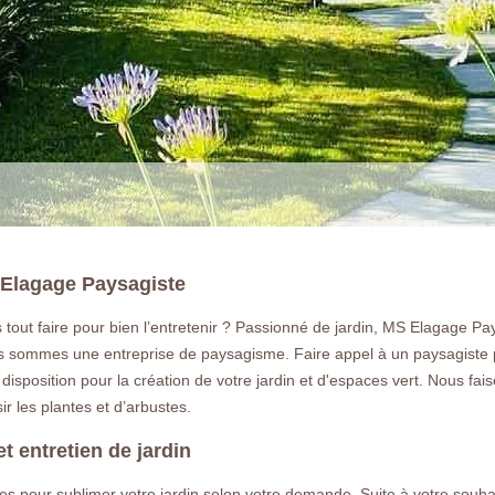
S Elagage Paysagiste
tout faire pour bien l’entretenir ? Passionné de jardin, MS Elagage Pay
s sommes une entreprise de paysagisme. Faire appel à un paysagiste pou
LA RÉFÉRENCE E
sposition pour la création de votre jardin et d'espaces vert. Nous fai
ir les plantes et d’arbustes.
Paysagiste et jardinier passionné à Oi
t entretien de jardin
dans tout le 77 en Seine et marne pour 
ices pour sublimer votre jardin selon votre demande. Suite à votre souh