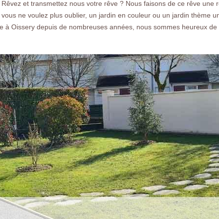
? Rêvez et transmettez nous votre rêve ? Nous faisons de ce rêve une ré
 vous ne voulez plus oublier, un jardin en couleur ou un jardin thème u
te à Oissery depuis de nombreuses années, nous sommes heureux de voi