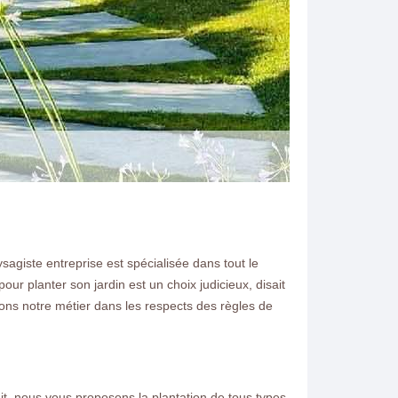
sagiste entreprise est spécialisée dans tout le
r planter son jardin est un choix judicieux, disait
N ELAGAGE
sons notre métier dans les respects des règles de
ssery 77178 je me déplace
vous conseiller et faire un
ait, nous vous proposons la plantation de tous types