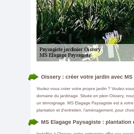
Oissery : créer votre jardin avec M
DEMANDE DE DEVIS GRATUIT
Voulez-vous créer votre propre jardin ? Voulez-vous 
domaine du jardinage. Située en plein Oissery, nou
un témoignage. MS Elagage Paysagiste est à votre di
plantation et d'entretien, l’aménagement, pour chois
MS Elagage Paysagiste : plantation e
Installée à Oissery, notre entreprise offre ses serv