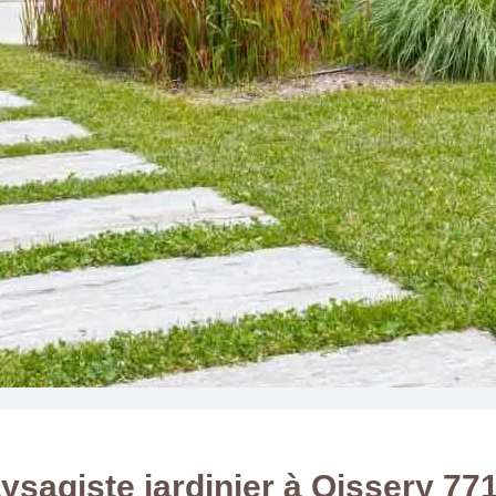
ysagiste jardinier à Oissery 77