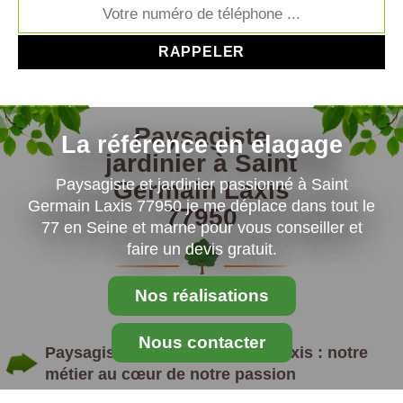
Paysagiste
La référence en elagage
jardinier à Saint
Paysagiste et jardinier passionné à Saint
Germain Laxis
Germain Laxis 77950 je me déplace dans tout le
77950
77 en Seine et marne pour vous conseiller et
faire un devis gratuit.
Nos réalisations
Nous contacter
Paysagiste en Saint Germain Laxis : notre
métier au cœur de notre passion