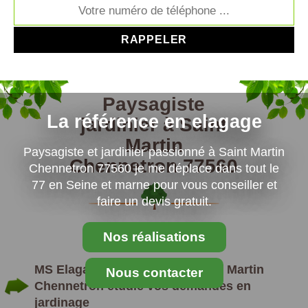
Paysagiste
La référence en elagage
jardinier à Saint
Martin
Paysagiste et jardinier passionné à Saint Martin
Chennetron 77560
Chennetron 77560 je me déplace dans tout le
77 en Seine et marne pour vous conseiller et
faire un devis gratuit.
Nos réalisations
MS Elagage Paysagiste en Saint Martin
Nous contacter
Chennetron étudie vos demandes en
jardinage