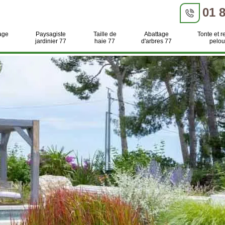
01 
age
Paysagiste
Taille de
Abattage
Tonte et r
jardinier 77
haie 77
d'arbres 77
pelou