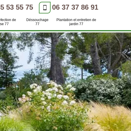
85 53 55 75
06 37 37 86 91
efection de
Déssouchage
Plantation et entretien de
se 77
77
jardin 77