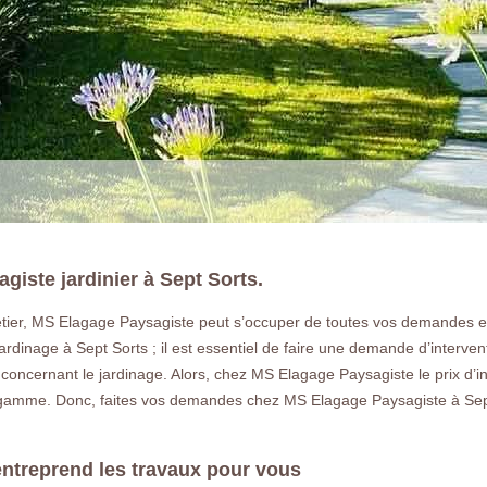
agiste jardinier à Sept Sorts.
tier, MS Elagage Paysagiste peut s’occuper de toutes vos demandes en
jardinage à Sept Sorts ; il est essentiel de faire une demande d’intervent
LA RÉFÉRENCE E
concernant le jardinage. Alors, chez MS Elagage Paysagiste le prix d’in
 gamme. Donc, faites vos demandes chez MS Elagage Paysagiste à Sept 
Paysagiste et jardinier passionné à Se
déplace dans tout le 77 en Seine et mar
ntreprend les travaux pour vous