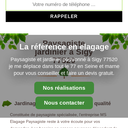
Paysagiste
La référence en elagage
jardinier à Sigy
77520
Paysagiste et jardinier passionné à Sigy 77520
je me déplace dans tout le 77 en Seine et marne
pour vous conseiller et faire un devis gratuit.
Nos réalisations
Nous contacter
Jardinage : pour un entretien de qualité
Constituée de paysagiste spécialisée, l’entreprise MS
Elagage Paysagiste reste à votre écoute pour vos